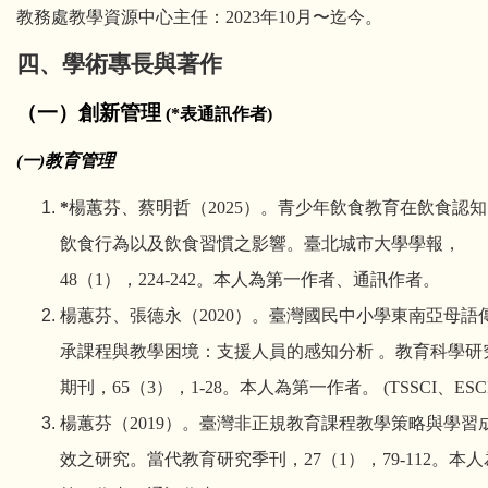
教務處教學資源中心主任：2023年10月〜迄今。
四
、
學術專長與著作
（
一
）
創新管理
(
*
表通訊作者
)
(
一
)
教育管理
*
楊蕙芬、蔡明哲
（
2025
）
。
青少年飲食教育在飲食認知
飲食行為以及飲食習慣之影響。臺北城市大學學報
，
48
（
1
）
，
224-242
。
本人為第一作者、通訊作者。
楊蕙芬、張德永（
2020
）。臺灣國民中小學東南亞母語
承課程與教學困境：支援人員的感知分析
。教育科學研
期刊，
65
（
3
）
，
1-28
。本人為第一作者。
(TSSCI
、
ESC
楊蕙芬（
2019
）。臺灣非正規教育課程教學策略與學習
效之研究。當代教育研究季刊，
27
（
1
）
，
79-112
。本人