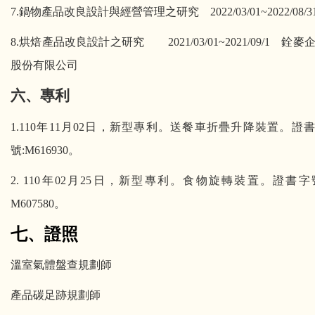
7.
鍋物產品改良設計與經營管理之研究
2022/03/01~2022/08/3
8.
烘焙產品改良設計之研究
2021/03/01~2021/09/1
銓麥
股份有限公司
六
、
專利
1.110
年
11
月
02
日，新型專利。送餐車折疊升降裝置。證書
號
:M616930
。
2. 110
年
02
月
25
日，新型專利。食物旋轉裝置。證書字
M607580
。
七
、
證照
溫室氣體盤查規劃師
產品碳足跡規劃師