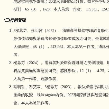
承課程與教學困境：支援人員的感知分析。教育科學研
期刊，
65
（
3
）
，
1-28
。本人為第一作者。
(TSSCI
、
ESC
(
三
)
行銷
管理
*
楊蕙芬、蔡明哲
（
2025
）
。
我國高等烘焙技職教育學生
牌價值認知與消費者知覺價值學習成效之研究。臺北城
大學學報
，
48
（
1
），
243-264
。
本人為第一作者、通訊
者。
楊蕙芬
（
2024
）。
消費者對於環保咖啡廳之美學認知、
務品質與顧客滿意度研究。感性學報
，
12
（
1
），
4-25
。
人為第一作者、通訊作者。
蔡明哲、謝艾苓、
*
楊蕙芬
（
2023
）。
數位媒體行銷對烘
產業的改變—以
Instagram
為例
。
2023
國際商務與經營研
會。本人為通訊作者。