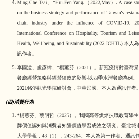
Ming-Che Tsai
、
*Hui-Fen Yang.
（
2022,May
）
. A case st
on the business strategy and performance of Taiwan's restaur
chain industry under the influence of COVID-19. 2
International Conference on Hospitality, Tourism and Leisu
Health, Well-being, and Sustainability (2022 ICHTL)
本人
訊作者。
李國溢、盧彥緯、
*
楊蕙芬
（
2021
）
。新冠疫情對臺灣景
餐廳經營策略與經營績效的影響
-
以四季水灣餐廳為例。
2021
銘傳觀光學院研討會，中華民國。本人為通訊作者
(
四
)
消費行為
*
楊蕙芬、蔡明哲
（
2025
）
。
我國高等烘焙技職教育學生
牌價值認知與消費者知覺價值學習成效之研究。臺北城
大學學報
，
48
（
1
），
243-264
。
本人為第一作者、通訊