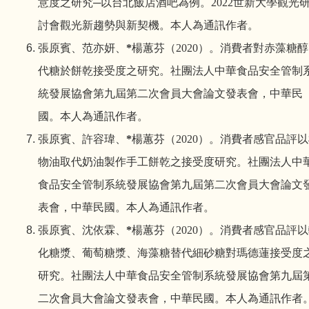
意度之研究─以台北飯店酒吧為例
。
2022
世新大學觀光
討會觀光新趨勢與新契機。本人為通訊作者。
張原賓、范亦妍、
*
楊蕙芬
（
2020
）。
消費者對赤藻糖醇
代糖於餅乾接受度之研究。社團法人中華食品安全管制
統發展協會第九屆第二次會員大會論文發表會，中華民
國。本人為通訊作者。
張原賓、許容瑋、
*
楊蕙芬
（
2020
）
。
消費者感官品評以
物油取代奶油製作手工餅乾之接受度研究。社團法人中
食品安全管制系統發展協會第九屆第二次會員大會論文
表會，中華民國。本人為通訊作者。
張原賓、沈依霖、
*
楊蕙芬
（
2020
）。
消費者感官品評以
化糖漿、葡萄糖漿、海藻糖替代細砂糖對瑪德蓮接受度
研究。社團法人中華食品安全管制系統發展協會第九屆
二次會員大會論文發表會，中華民國。本人為通訊作者