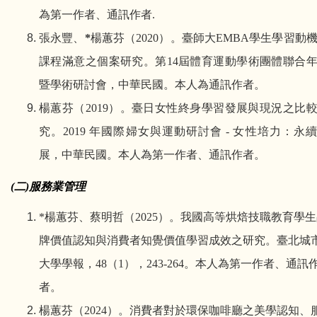
為第一作者、通訊作者
.
張永豐、
*
楊蕙芬（
2020
）。臺師大
EMBA
學生學習動
課程滿意之個案研究。第
14
屆體育運動學術團體聯合
暨學術研討會，中華民國。本人為通訊作者。
楊蕙芬（
2019
）。臺日女性終身學習發展與現況之比
究。
2019
年國際婦女與運動研討會
-
女性培力：永
展，中華民國。本人為第一作者、通訊作者。
(
二
)
服務業管理
*
楊蕙芬、蔡明哲
（
2025
）
。
我國高等烘焙技職教育學生
牌價值認知與消費者知覺價值學習成效之研究。臺北城
大學學報
，
48
（
1
），
243-264
。
本人為第一作者、通訊
者。
楊蕙芬
（
2024
）。
消費者對於環保咖啡廳之美學認知、