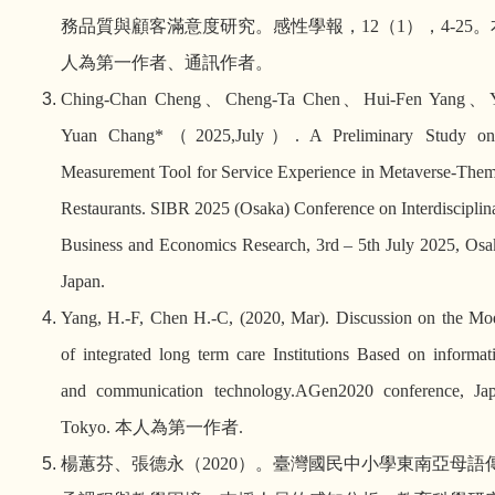
務品質與顧客滿意度研究。感性學報
，
12
（
1
），
4-25
。
人為第一作者、通訊作者。
Ching-Chan Cheng
、
Cheng-Ta Chen
、
Hui-Fen Yang
、
Yuan Chang*
（
2025,July
）
. A Preliminary Study o
Measurement Tool for Service Experience in Metaverse-The
Restaurants. SIBR 2025 (Osaka) Conference on Interdisciplin
Business and Economics Research, 3rd – 5th July 2025, Osa
Japan.
Yang, H.-F, Chen H.-C, (2020, Mar). Discussion on the Mo
of integrated long term care Institutions Based on informat
and communication technology.AGen2020 conference, Ja
Tokyo.
本人為第一作者
.
楊蕙芬、張德永（
2020
）。臺灣國民中小學東南亞母語