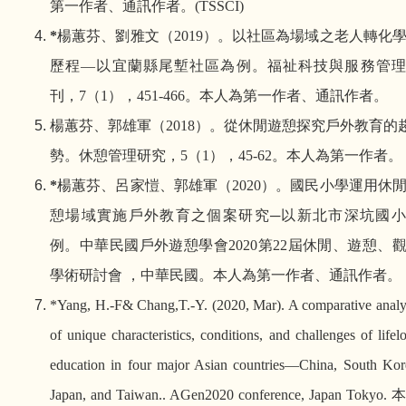
第一作者、通訊作者。
(TSSCI)
*
楊蕙芬
、
劉雅文（
2019
）。以社區為場域之老人轉化
歷程
―
以宜蘭縣尾塹社區為例。福祉科技與服務管理
刊，
7
（
1
）
，
451-466
。本人為第一作者、通訊作者。
楊蕙芬
、
郭雄軍（
2018
）。從休閒遊憩探究戶外教育的
勢。休憩管理研究，
5
（
1
）
，
45-62
。本人為第一作者。
*
楊蕙芬、呂家愷、郭雄軍（
2020
）。國民小學運用休
憩場域實施戶外教育之個案研究─以新北市深坑國小
例。中華民國戶外遊憩學會
2020
第
22
屆休閒、遊憩、
學術研討會
，中華民國。本人為第一作者、通訊作者。
*Yang, H.-F& Chang,T.-Y. (2020, Mar). A comparative analy
of unique characteristics, conditions, and challenges of lifel
education in four major Asian countries—China, South Kor
Japan, and Taiwan.. AGen2020 conference, Japan Tokyo.