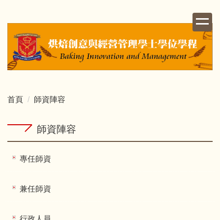
跳
到
主
要
內
容
區
首頁
師資陣容
師資陣容
專任師資
兼任師資
行政人員