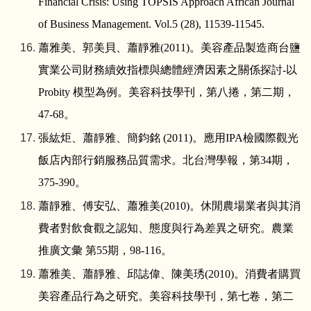
Financial Crisis: Using TOPSIS Approach African Journal
of Business Management. Vol.5 (28), 11539-11545.
蕭雅美、郭美貝、蕭靜雅
(2011)
。美容產品製造商台鹽
實業公司財務續效指標與總體經濟因素之關係探討
-
以
Probity
模型為例。美容科技學刊，第八捲，第二期，
47-68
。
張紘炬、蕭靜雅、簡鈞銘
(2011)
。應用
IPA
檢國際觀光
飯店內部行銷服務品質需求。北台灣學報，第
34
期，
375-390
。
蕭靜雅、傅安弘、蕭雅美
(2010)
。休閒農場業者與其消
費者對飲食觀之認知、態度與行為差異之研究。農業
推廣文彙
第
55
期，
98-116
。
蕭雅美、蕭靜雅、邱誌偉、陳美琇
(2010)
。消費者購買
美容產品行為之研究。美容科技學刊，第七卷，第二