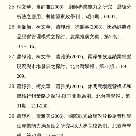
柯文華、蕭靜雅
(2008)
。廚師專業能力之研究－層級分
析法之應用。餐旅暨家政學刊，
5
卷
1
期，
69-91
。
黃韶顏、柯文華、蕭靜雅、徐韻淑
(2008)
。田媽媽農產
品經營管理模式之探討。農業推廣文彙，第
52
期，
101~116
。
蕭靜雅、柯文華、蕭雅美
(2007)
。兩岸餐飲連鎖業經營
現況與市場發展之探討。北台灣學報，第
31
期，
189-
209
。
蕭靜雅、柯文華、蕭雅美
(2007)
。休閒農場經營模式和
體驗行銷策略之探討
-
以宜蘭縣為例。北台灣學報，第
31
期，
211-230
。
蕭靜雅、蕭雅美
(2006)
。國際觀光旅館對於餐旅管理學
生專業能力滿意度之研究
--
以大專院校為例。北臺灣學
報，第
30
期，
135~150
。