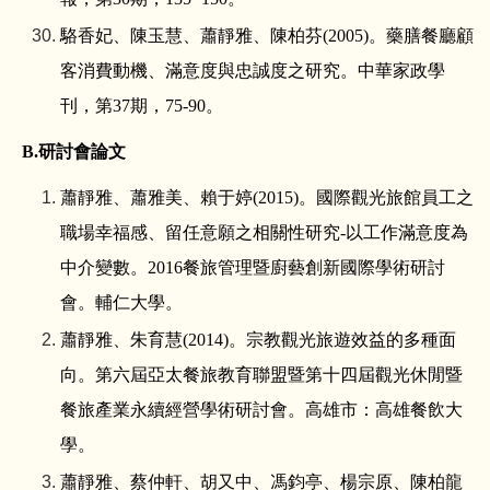
駱香妃、陳玉慧、蕭靜雅、陳柏芬
(2005)
。藥膳餐廳顧
客消費動機、滿意度與忠誠度之研究。中華家政學
刊，第
37
期，
75-90
。
B.
研討會論文
蕭靜雅、蕭雅美、賴于婷
(2015)
。國際觀光旅館員工之
職場幸福感、留任意願之相關性研究
-
以工作滿意度為
中介變數。
2016
餐旅管理暨廚藝創新國際學術研討
會。輔仁大學。
蕭靜雅、朱育慧
(2014)
。宗教觀光旅遊效益的多種面
向。第六屆亞太餐旅教育聯盟暨第十四屆觀光休閒暨
餐旅產業永續經營學術研討會。高雄市：高雄餐飲大
學。
蕭靜雅、蔡仲軒、胡又中、馮鈞亭、楊宗原、陳柏龍