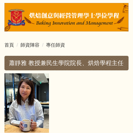
跳
到
主
要
內
容
首頁
師資陣容
專任師資
區
蕭靜雅 教授兼民生學院院長、烘焙學程主任