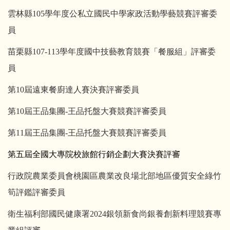
雲林縣
105
學年度公私立國民中學家政活動學藝競賽評審委
員
苗栗縣
107-113
學年度國中技藝教育競賽「餐服組」評審委
員
第
10
屆遠東餐廚達人賽決賽評審委員
第
10
屆王品集團
-
王品托盤大賽競賽評審委員
第
11
屆王品集團
-
王品托盤大賽競賽評審委員
第五屆全國大專院校旅館行銷企劃大賽決賽評審
行政院農業委員會桃園區農業改良場北部地區優質安全綠竹
筍評鑑評審委員
衛生福利部國民健康署
2024
銀領新食尚銀養創新料理競賽專