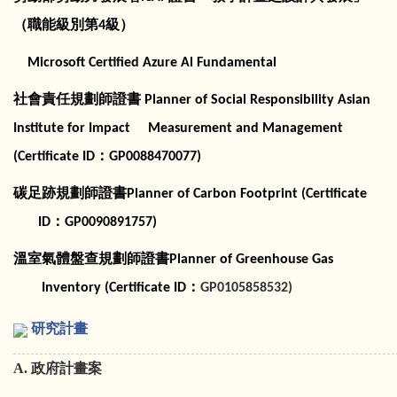
（職能級別第
級）
4
Microsoft Certified Azure Al Fundamental
社會責任規劃師證書
Planner of Social Responsibility Asian
Institute for Impact Measurement and Management
：
(Certificate ID
GP0088470077)
碳足跡規劃師證書
Planner of Carbon Footprint (Certificate
：
ID
GP0090891757)
溫室氣體盤查規劃師證書
Planner of Greenhouse Gas
：
Inventory (Certificate ID
GP0105858532)
研究計畫
A.
政府計畫案