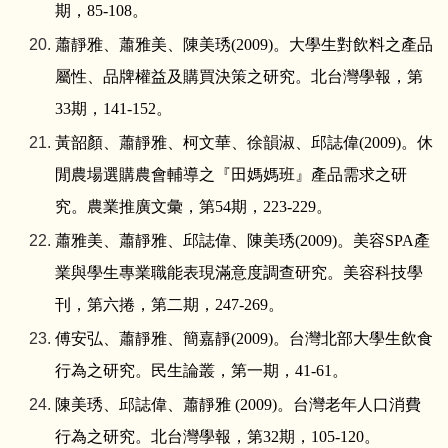
期，
85-108
。
蕭靜雅、蕭雅美、陳美琇
(2009)
。大學生對飲料之產品
屬性、品牌權益及購買決策之研究。北台灣學報，第
33
期，
141-152
。
黃韶顏、蕭靜雅、柯文華、徐韻淑、邱誌偉
(2009)
。休
閒農場選購農會輔導之『田媽媽班』產品需求之研
究。農業推廣文彙，第
54
期，
223-229
。
蕭雅美、蕭靜雅、邱誌偉、陳美琇
(2009)
。美容
SPA
產
業與學生專業職能表現滿意度調查研究。美容科技學
刊，第六捲，第二期，
247-269
。
傅安弘、蕭靜雅、簡嘉靜
(2009)
。台灣北部大學生飲食
行為之研究。民生論叢，第一期，
41-61
。
陳美琇、邱誌偉、蕭靜雅
(2009)
。台灣老年人口消費
行為之研究。北台灣學報，第
32
期，
105-120
。