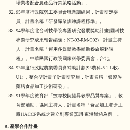
場業者配合農產品行銷策略活動」。
95
年度行政院勞工委員會職業訓練局，計畫研定委
員，計畫名稱「研發職業訓練課程標準」。
94
學年度北台科技學院專題研究發展獎助計畫
(
國科技
專題研究成果報告編號：
NT-93-RM-C02)
，計畫主持
人，計畫名稱「運用多媒體教學輔助餐旅服務課
程」。中華民國行政院國家科學委員會，台北。
93
年度行政院農業委員會補助計劃
(93
農科
-5.1.1-
牧
-
U1)
，整合型計畫子計畫研究員，計畫名稱「銀髮族
藥膳食品加工技術研發」。
91
學年度教育部「技專校院提昇教學品質專案」，教
育部補助，協同主持人，計畫名稱「食品加工餐盒工
廠
HACCP
系統之建立到專業烹調
-
東港黑鮪為例」。
B.
產學合作計畫