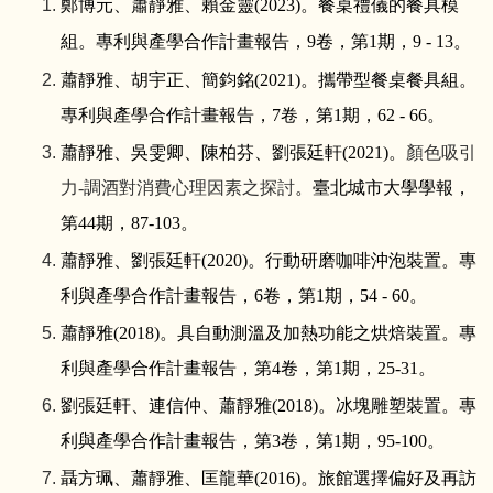
鄭博元、蕭靜雅、賴金靈
(2023)
。餐桌禮儀的餐具模
組。專利與產學合作計畫報告，
9
卷，第
1
期，
9 - 13
。
蕭靜雅、胡宇正、簡鈞銘
(2021)
。
攜帶型餐桌餐具組
。
專利與產學合作計畫報告，
7
卷，第
1
期，
62 - 66
。
蕭靜雅、吳雯卿、陳柏芬、劉張廷軒
(2021)
。
顏色吸引
力
-
調酒對消費心理因素之探討
。臺北城市大學學報，
第
44
期，
87-103
。
蕭靜雅、劉張廷軒
(2020)
。
行動研磨咖啡沖泡裝置
。
專
利與產學合作計畫報告，
6
卷，第
1
期，
54 - 60
。
蕭靜雅
(2018)
。具自動測溫及加熱功能之烘焙裝置。專
利與產學合作計畫報告，第
4
卷，第
1
期，
25-31
。
劉張廷軒、連信仲、蕭靜雅
(2018)
。冰塊雕塑裝置。專
利與產學合作計畫報告，第
3
卷，第
1
期，
95-100
。
聶方珮、蕭靜雅、匡龍華
(2016)
。旅館選擇偏好及再訪