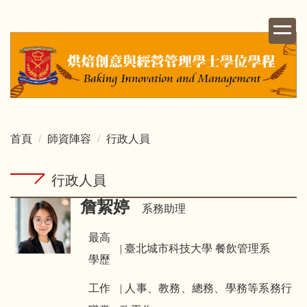
跳
到
主
要
內
容
區
首頁
師資陣容
行政人員
行政人員
詹絜婷
系務助理
最高
|
臺北城市科技大學 餐飲管理系
學歷
工作
|
人事、教務、總務、學務等系務行