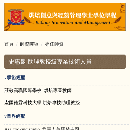
跳
到
主
要
內
容
首頁
師資陣容
專任師資
區
史惠麟 助理教授級專業技術人員
v
學術經歷
莊敬高職國際學校 烘焙專業教師
宏國德霖科技大學 烘焙專技助理教授
v
業界經歷
Asa cooking studio
負責人兼研發主廚