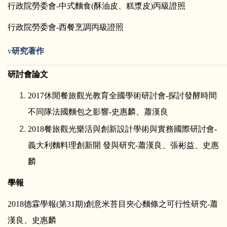
行政院勞委會-中式麵食(酥油皮、糕漿皮)丙級證照
行政院勞委會-西餐烹調丙級證照
v
研究著作
研討會論文
2017
休閒餐旅觀光教育全國學術研討會-探討發酵時間
不同隊法國麵包之影響-史惠麟、蕭漢良
2018
餐旅觀光樂活與創新設計學術與實務國際研討會-
義大利麵料理創新開 發與研究-蕭漢良、張彬益、史惠
麟
學報
2018
德霖學報(第31期)創意米苔目夾心麵條之可行性研究-蕭
漢良、史惠麟