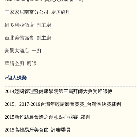
宜家家居南京分公司 廚房經理
維多利亞酒店 副主廚
台北美僑協會 副主廚
豪景大酒店 一廚
華膳空廚 廚師
v
個人殊榮
2014
經國管理暨健康學院第三屆拜師大典受拜師傅
2015
、2017-2019台灣年輕廚師菁英賽_台灣區決賽裁判
2015
新竹縣農會蜂之創意點心競賽_裁判
2015
高雄易牙美食節_評審委員