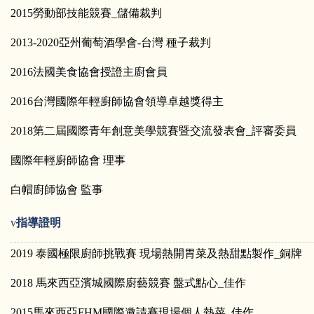
2015
勞動部技能競賽_儲備裁判
2013-2020
亞州葡萄酒學會-台灣 種子裁判
2016
法國美食協會授證主廚會員
2016
台灣國際年輕廚師協會領導卓越獎得主
2018
第二屆國際青年創意美學競賽暨交流發表會_評審委員
國際年輕廚師協會 理事
白帽廚師協會 監事
v
指導證明
2019
泰國極限廚師挑戰賽 現場熱開胃菜及熱甜點製作_銅牌
2018
馬來西亞濱城國際廚藝競賽 盤式點心_佳作
2015
馬來西亞FHM國際邀請賽現場個人熱菜_佳作